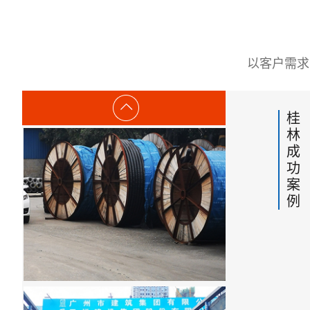
以客户需求
桂
林
成
功
案
例